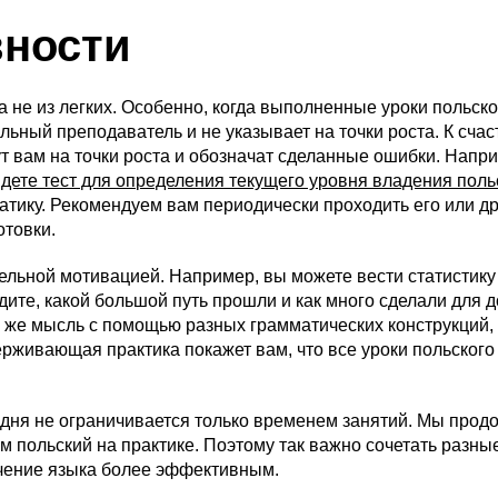
вности
 не из легких. Особенно, когда выполненные уроки польско
ьный преподаватель и не указывает на точки роста. К счас
 вам на точки роста и обозначат сделанные ошибки. Напри
дете тест для определения текущего уровня владения пол
атику. Рекомендуем вам периодически проходить его или д
отовки.
ельной мотивацией. Например, вы можете вести статистик
идите, какой большой путь прошли и как много сделали для 
ту же мысль с помощью разных грамматических конструкций,
рживающая практика покажет вам, что все уроки польского
годня не ограничивается только временем занятий. Мы прод
ем польский на практике. Поэтому так важно сочетать разны
чение языка более эффективным.