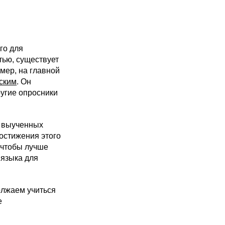
го для
тью, существует
мер, на главной
ьским
. Он
ругие опросники
у выученных
достижения этого
 чтобы лучше
 языка для
олжаем учиться
е