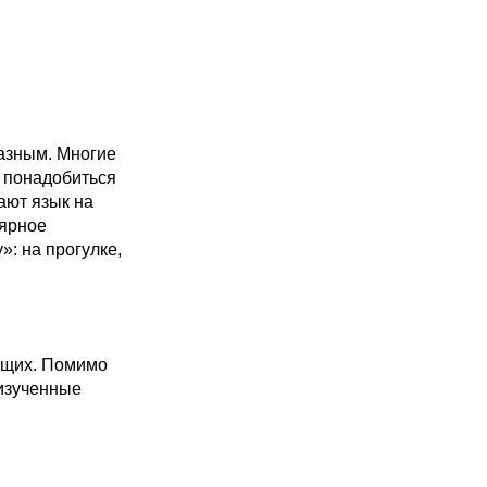
азным. Многие
т понадобиться
ают язык на
лярное
: на прогулке,
ающих. Помимо
 изученные