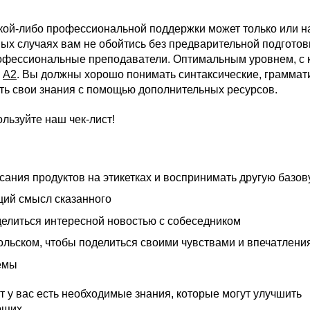
акой-либо профессиональной поддержки может только или 
ых случаях вам не обойтись без предварительной подготовк
офессиональные преподаватели. Оптимальным уровнем, с 
я
A2
. Вы должны хорошо понимать синтаксические, граммат
ть свои знания с помощью дополнительных ресурсов.
ользуйте наш чек-лист!
исания продуктов на этикетках и воспринимать другую баз
щий смысл сказанного
делиться интересной новостью с собеседником
ольском, чтобы поделиться своими чувствами и впечатлен
емы
т у вас есть необходимые знания, которые могут улучшить
ющих
.