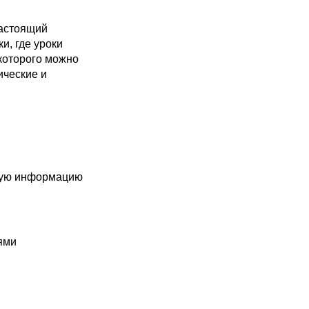
настоящий
и, где уроки
которого можно
ические и
овую информацию
иями