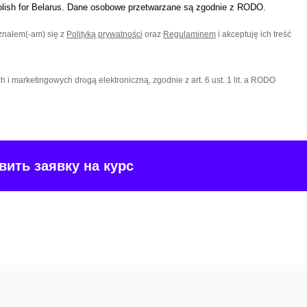
lish for Belarus. Dane osobowe przetwarzane są zgodnie z RODO.
znałem(-am) się z
Polityką prywatności
oraz
Regulaminem
i akceptuję ich treść
 marketingowych drogą elektroniczną, zgodnie z art. 6 ust. 1 lit. a RODO
вить заявку на курс