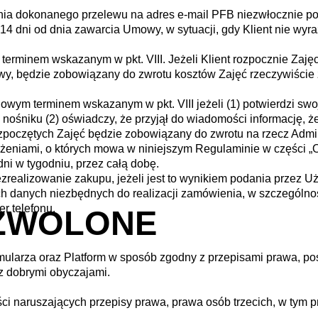
enia dokonanego przelewu na adres e-mail PFB niezwłocznie p
14 dni od dnia zawarcia Umowy, w sytuacji, gdy Klient nie wyra
terminem wskazanym w pkt. VIII. Jeżeli Klient rozpocznie Zaj
wy, będzie zobowiązany do zwrotu kosztów Zajęć rzeczywiście
m terminem wskazanym w pkt. VIII jeżeli (1) potwierdzi swo
nośniku (2) oświadczy, że przyjął do wiadomości informację, 
poczętych Zajęć będzie zobowiązany do zwrotu na rzecz Admin
eżeniami, o których mowa w niniejszym Regulaminie w części „
ni w tygodniu, przez całą dobę.
ezrealizowanie zakupu, jeżeli jest to wynikiem podania przez U
 danych niezbędnych do realizacji zamówienia, w szczególności 
er telefonu.
OZWOLONE
mularza oraz Platform w sposób zgodny z przepisami prawa, p
z dobrymi obyczajami.
ści naruszających przepisy prawa, prawa osób trzecich, w tym 