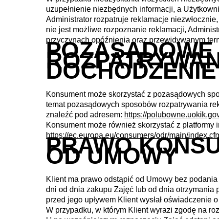
uzupełnienie niezbędnych informacji, a Użytkowni
Administrator rozpatruje reklamacje niezwłocznie, 
nie jest możliwe rozpoznanie reklamacji, Administ
przyczynach opóźnienia oraz przewidywanym termi
POZASĄDOWE
ROZPATRYWANI
DOCHODZENIE
Konsument może skorzystać z pozasądowych spos
temat pozasądowych sposobów rozpatrywania rekl
znaleźć pod adresem:
https://polubowne.uokik.gov
Konsument może również skorzystać z platformy 
https://ec.europa.eu/consumers/odr/main/index
PRAWO KONSU
OD UMOWY
Klient ma prawo odstąpić od Umowy bez podania p
dni od dnia zakupu Zajęć lub od dnia otrzymania p
przed jego upływem Klient wysłał oświadczenie o
W przypadku, w którym Klient wyrazi zgodę na r