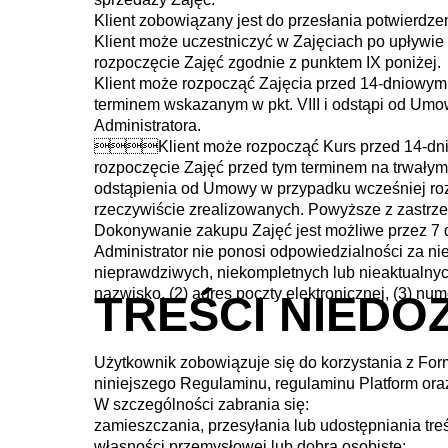
Klient zobowiązany jest do przesłania potwierdz
Klient może uczestniczyć w Zajęciach po upływie 
rozpoczęcie Zajęć zgodnie z punktem IX poniżej.
Klient może rozpocząć Zajęcia przed 14-dniowym 
terminem wskazanym w pkt. VIII i odstąpi od Umo
Administratora.
Klient może rozpocząć Kurs przed 14-dniowy
rozpoczęcie Zajęć przed tym terminem na trwałym 
odstąpienia od Umowy w przypadku wcześniej roz
rzeczywiście zrealizowanych. Powyższe z zastrz
Dokonywanie zakupu Zajęć jest możliwe przez 7 d
Administrator nie ponosi odpowiedzialności za ni
nieprawdziwych, niekompletnych lub nieaktualnych
nazwisko, (2) adres poczty elektronicznej, (3) num
TREŚCI NIED
Użytkownik zobowiązuje się do korzystania z For
niniejszego Regulaminu, regulaminu Platform ora
W szczególności zabrania się:
zamieszczania, przesyłania lub udostępniania tre
własności przemysłowej lub dobra osobiste;