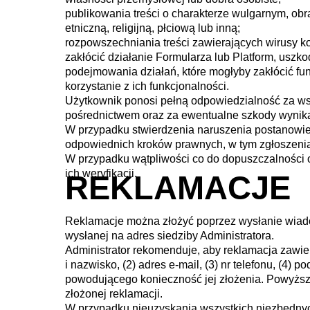
publikowania treści o charakterze wulgarnym, ob
etniczną, religijną, płciową lub inną;
rozpowszechniania treści zawierających wirusy k
zakłócić działanie Formularza lub Platform, uszko
podejmowania działań, które mogłyby zakłócić f
korzystanie z ich funkcjonalności.
Użytkownik ponosi pełną odpowiedzialność za wsz
pośrednictwem oraz za ewentualne szkody wynika
W przypadku stwierdzenia naruszenia postanowień
odpowiednich kroków prawnych, w tym zgłoszenia
W przypadku wątpliwości co do dopuszczalności ok
ich weryfikacji.
REKLAMACJE
Reklamacje można złożyć poprzez wysłanie wiado
wysłanej na adres siedziby Administratora.
Administrator rekomenduje, aby reklamacja zawier
i nazwisko, (2) adres e-mail, (3) nr telefonu, (4)
powodującego konieczność jej złożenia. Powyższe
złożonej reklamacji.
W przypadku nieuzyskania wszystkich niezbędnych