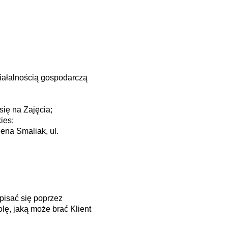
iałalnością gospodarczą
się na Zajęcia;
ies;
ena Smaliak, ul.
apisać się poprzez
lę, jaką może brać Klient