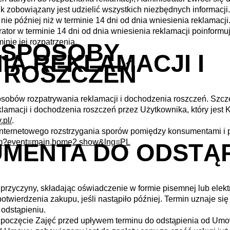
k zobowiązany jest udzielić wszystkich niezbędnych informacji
nie później niż w terminie 14 dni od dnia wniesienia reklamacji
rator w terminie 14 dni od dnia wniesienia reklamacji poinform
nie jej rozpatrzenia.
 SPOSOBY
A REKLAMACJI I
 ROSZCZEŃ
obów rozpatrywania reklamacji i dochodzenia roszczeń. Szcz
amacji i dochodzenia roszczeń przez Użytkownika, który jes
.pl/
.
internetowego rozstrzygania sporów pomiędzy konsumentami i 
.cfm?event=main.home2.show&lng=PL
MENTA DO ODSTĄP
rzyczyny, składając oświadczenie w formie pisemnej lub elektr
otwierdzenia zakupu, jeśli nastąpiło później. Termin uznaje się
 odstąpieniu.
ozpoczęcie Zajęć przed upływem terminu do odstąpienia od Umo