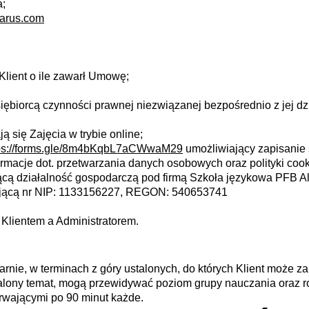
a;
larus.com
Klient o ile zawarł Umowę;
ębiorcą czynności prawnej niezwiązanej bezpośrednio z jej dz
 się Zajęcia w trybie online;
ps://forms.gle/8m4bKqbL7aCWwaM29
umożliwiający zapisanie 
rmacje dot. przetwarzania danych osobowych oraz polityki cook
cą działalność gospodarczą pod firmą Szkoła językowa PFB Al
ającą nr NIP: 1133156227, REGON: 540653741
lientem a Administratorem.
arnie, w terminach z góry ustalonych, do których Klient może z
stalony temat, mogą przewidywać poziom grupy nauczania oraz ro
trwającymi po 90 minut każde.