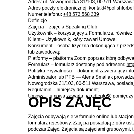
Adres: ul. Nowogrodzka 31/103, 00-511 Warszaw
Adres poczty elektronicznej:
kontakt@polishforbe
Numer telefonu:
+48 573 568 339
Definicje
Zajęcia – zajęcia Speaking Club;
Użytkownik – korzystający z Formularza, również 
Klient – Użytkownik, który zawarł Umowę;
Konsument – osoba fizyczna dokonująca z przedsi
lub zawodową;
Platformy – platforma Zoom poprzez którą odbywają
Formularz – formularz dostępny pod adresem:
htt
Polityka Prywatności – dokument zawierający info
Administrator lub PFB — Alena Smaliak prowadzą
Nowogrodzka 31/103, 00-511 Warszawa, posiad
Regulamin – niniejszy dokument;
Umowa – umowa zawarta na odległość pomiędzy K
OPIS ZAJĘĆ
Zajęcia odbywają się w formule online lub stacjon
formularz rejestrowy. Zajęcia posiadają z góry u
podczas Zajęć. Zajęcia są zajęciami grupowymi, 