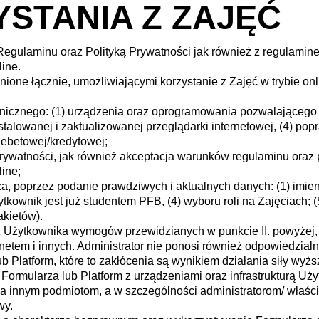
STANIA Z ZAJĘĆ
Regulaminu oraz Polityką Prywatności jak również z regulamine
line.
ione łącznie, umożliwiającymi korzystanie z Zajęć w trybie on
icznego: (1) urządzenia oraz oprogramowania pozwalającego 
nstalowanej i zaktualizowanej przeglądarki internetowej, (4) p
debetowej/kredytowej;
ywatności, jak również akceptacja warunków regulaminu oraz p
line;
, poprzez podanie prawdziwych i aktualnych danych: (1) imieni
Użytkownik jest już studentem PFB, (4) wyboru roli na Zajęciach; 
akietów).
ez Użytkownika wymogów przewidzianych w punkcie II. powyżej,
etem i innych. Administrator nie ponosi również odpowiedzialn
b Platform, które to zakłócenia są wynikiem działania siły wyż
 Formularza lub Platform z urządzeniami oraz infrastrukturą Uż
ia innym podmiotom, a w szczególności administratorom/ właści
wy.