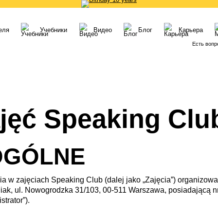
еля
Учебники
Видео
Блог
Карьера
Есть вопр
jęć Speaking Clu
OGÓLNE
ia w zajęciach Speaking Club (dalej jako „Zajęcia”) organizow
iak, ul. Nowogrodzka 31/103, 00-511 Warszawa, posiadającą n
trator”).