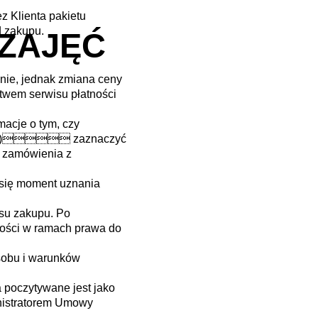
z Klienta pakietu
d zakupu.
ZAJĘĆ
anie, jednak zmiana ceny
twem serwisu płatności
macje o tym, czy
iem; (4) zaznaczyć
m zamówienia z
e się moment uznania
esu zakupu. Po
ności w ramach prawa do
obu i warunków
 poczytywane jest jako
inistratorem Umowy