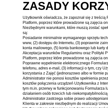
ZASADY KORZY
Użytkownik oświadcza, że zapoznał się z treścią 
Platform, poprzez które prowadzone są zajęcia on
Niezbędnymi warunkami, które muszą zostać spełn
są:
Posiadanie minimalnie wymaganego sprzętu techn
www, (2) dostępu do Internetu, (3) poprawnie zai
konta mailowego, (5) konta bankowego lub karty 
Akceptacja warunków Regulaminu oraz Polityki Pr
Platform, poprzez które prowadzone są zajęcia on
Poprawne wypełnienie elektronicznego Formularza
telefonu, adres e-mail, (3) informacji o tym, czy 
korzystania z Zajęć (jednorazowo albo w formie p
Administrator nie ponosi kosztów spełnienia prz
kosztów połączenia urządzeń Użytkownika z Intern
tym m.in. przerwy w funkcjonowaniu Formularza lu
działaniem osób trzecich lub niekompatybilnością
Administrator zastrzega sobie prawo udostępnian
Klienta w zakresie niezbędnym do realizacji Umo