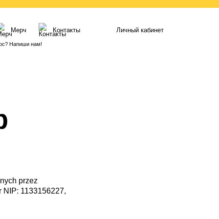
Мерч
Контакты
Личный кабинет
ос? Напиши нам!
b
anych przez
r NIP: 1133156227,