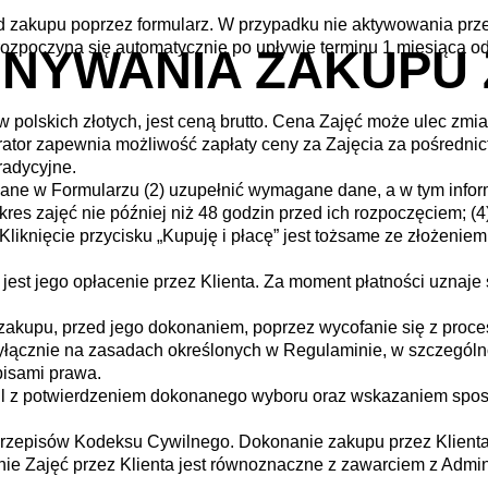
d zakupu poprzez formularz. W przypadku nie aktywowania prze
rozpoczyna się automatycznie po upływie terminu 1 miesiąca o
NYWANIA ZAKUPU 
polskich złotych, jest ceną brutto. Cena Zajęć może ulec zmi
ator zapewnia możliwość zapłaty ceny za Zajęcia za pośrednic
tradycyjne.
dane w Formularzu (2) uzupełnić wymagane dane, a w tym infor
zakres zajęć nie później niż 48 godzin przed ich rozpoczęc
 Kliknięcie przycisku „Kupuję i płacę” jest tożsame ze złożenie
 jest jego opłacenie przez Klienta. Za moment płatności uznaj
i zakupu, przed jego dokonaniem, poprzez wycofanie się z proc
wyłącznie na zasadach określonych w Regulaminie, w szczegól
pisami prawa.
 potwierdzeniem dokonanego wyboru oraz wskazaniem spos
l przepisów Kodeksu Cywilnego. Dokonanie zakupu przez Klienta
enie Zajęć przez Klienta jest równoznaczne z zawarciem z Adm