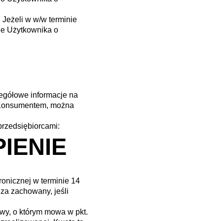
.
. Jeżeli w w/w terminie
uje Użytkownika o
egółowe informacje na
t Konsumentem, można
przedsiębiorcami:
IENIE
onicznej w terminie 14
 za zachowany, jeśli
wy, o którym mowa w pkt.