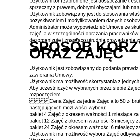
Użytkownikom zabronione jest dostarczanie treś
sprzeczny z prawem, dobrymi obyczajami lub narus
Użytkownik zobowiązany jest do stosowania właś
pozyskiwaniem i modyfikowaniem danych osobow
Administrator może wypowiedzieć Umowę ze sku
zajęć, a w szczególności obrażania pracowników 
dezorganizuje i znacząco utrudnia prowadzenie z
SPOSÓB KORZ
ORAZ ZAJĘĆ
Użytkownik jest zobowiązany do podania prawdzi
zawierania Umowy.
Użytkownik ma możliwość skorzystania z jednych 
Aby uczestniczyć w wybranych przez siebie Zajęcia
rozpoczęciem.
Cena Zajęć za jedne Zajęcia to 50 zł brutto.
następujących możliwości wyboru:
pakiet 4 Zajęć z okresem ważności 1 miesiąca za 
pakiet 12 Zajęć z okresem ważności 3 miesięcy za
pakiet 24 Zajęć z okresem ważności 6 miesięcy za
Użytkownik ma możliwość wyboru Zajęć odbywający