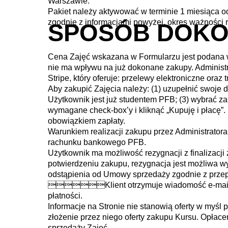
Warszawie.
Pakiet należy aktywować w terminie 1 miesiąca o
zgodnie z informacjami powyżej, okres ważności 
SPOSÓB DOKO
Cena Zajęć wskazana w Formularzu jest podana w 
nie ma wpływu na już dokonane zakupy. Administr
Stripe, który oferuje: przelewy elektroniczne oraz 
Aby zakupić Zajęcia należy: (1) uzupełnić swoje 
Użytkownik jest już studentem PFB; (3) wybrać 
wymagane check-box’y i kliknąć „Kupuję i płacę”.
obowiązkiem zapłaty.
Warunkiem realizacji zakupu przez Administratora
rachunku bankowego PFB.
Użytkownik ma możliwość rezygnacji z finalizacj
potwierdzeniu zakupu, rezygnacja jest możliwa 
odstąpienia od Umowy sprzedaży zgodnie z prze
Klient otrzymuje wiadomość e-mail z
płatności.
Informacje na Stronie nie stanowią oferty w myś
złożenie przez niego oferty zakupu Kursu. Opłac
sprzedaży Zajęć.