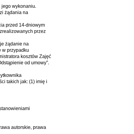
o jego wykonaniu.
zi żądania na
ęcia przed 14-dniowym
 zrealizowanych przez
je żądanie na
że w przypadku
istratora kosztów Zajęć
Odstąpienie od umowy”.
żytkownika
takich jak: (1) imię i
ostanowieniami
prawa autorskie, prawa