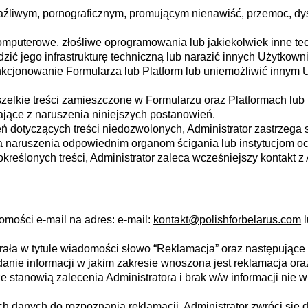
raźliwym, pornograficznym, promującym nienawiść, przemoc, dy
omputerowe, złośliwe oprogramowania lub jakiekolwiek inne te
dzić jego infrastrukturę techniczną lub narazić innych Użytkow
unkcjonowanie Formularza lub Platform lub uniemożliwić innym
elkie treści zamieszczone w Formularzu oraz Platformach lub 
jące z naruszenia niniejszych postanowień.
 dotyczących treści niedozwolonych, Administrator zastrzega 
 naruszenia odpowiednim organom ścigania lub instytucjom o
reślonych treści, Administrator zaleca wcześniejszy kontakt z
mości e-mail na adres: e-mail:
kontakt@polishforbelarus.com
l
ała w tytule wiadomości słowo “Reklamacja” oraz następujące da
 podanie informacji w jakim zakresie wnoszona jest reklamacja ora
 stanowią zalecenia Administratora i brak w/w informacji nie 
 danych do rozpoznania reklamacji, Administrator zwróci się 