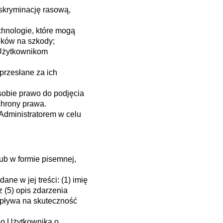
skryminację rasową,
chnologie, które mogą
ników na szkody;
 Użytkownikom
przesłane za ich
sobie prawo do podjęcia
chrony prawa.
 Administratorem w celu
ub w formie pisemnej,
ne w jej treści: (1) imię
z (5) opis zdarzenia
wpływa na skuteczność
do Użytkownika o