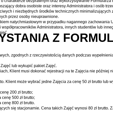
ci o charakterze bezprawnym oraz wykorzystywanie Formularza 
zający dobra osobiste oraz interesy Administratora i osób trze
ciwych i niezbędnych środków technicznych minimalizujących 
ych przez osoby nieuprawnione.
tkiem natychmiastowym w przypadku nagannego zachowania 
i współpracowników Administratora, innych studentów lub inne
ajęć.
YSTANIA Z FORMU
wych, zgodnych z rzeczywistością danych podczas wypełnieni
Zajęć lub wykupić pakiet Zajęć.
ch, Klient musi dokonać rejestracji na te Zajęcia nie później n
 Klient może wybrać jedne Zajęcia za cenę 50 zł brutto lub w
cenę 200 zł brutto;
 cenę 500 zł brutto;
 cenę 800 zł brutto.
ch się stacjonarnie. Cena takich Zajęć wynosi 80 zł brutto. Z