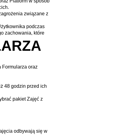
oraz Platform w sposób
cich.
zagrożenia związane z
Użytkownika podczas
go zachowania, które
LARZA
a Formularza oraz
iż 48 godzin przed ich
ybrać pakiet Zajęć z
ajęcia odbywają się w