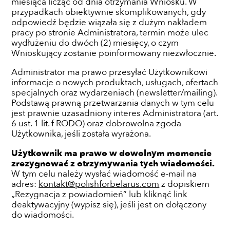
miesiąca licząc od dnia otrzymania Wniosku. W
przypadkach obiektywnie skomplikowanych, gdy
odpowiedź będzie wiązała się z dużym nakładem
pracy po stronie Administratora, termin może ulec
wydłużeniu do dwóch (2) miesięcy, o czym
Wnioskujący zostanie poinformowany niezwłocznie.
Administrator ma prawo przesyłać Użytkownikowi
informacje o nowych produktach, usługach, ofertach
specjalnych oraz wydarzeniach (newsletter/mailing).
Podstawą prawną przetwarzania danych w tym celu
jest prawnie uzasadniony interes Administratora (art.
6 ust. 1 lit. f RODO) oraz dobrowolna zgoda
Użytkownika, jeśli została wyrażona.
Użytkownik ma prawo w dowolnym momencie
zrezygnować z otrzymywania tych wiadomości.
W tym celu należy wysłać wiadomość e-mail na
adres:
kontakt@polishforbelarus.com
z dopiskiem
„Rezygnacja z powiadomień” lub kliknąć link
deaktywacyjny (wypisz się), jeśli jest on dołączony
do wiadomości.