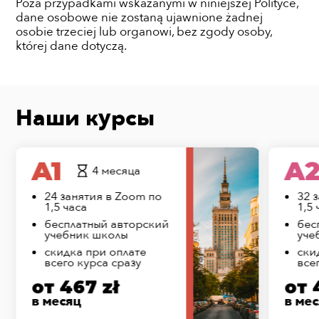
Poza przypadkami wskazanymi w niniejszej Polityce,
dane osobowe nie zostaną ujawnione żadnej
osobie trzeciej lub organowi, bez zgody osoby,
której dane dotyczą.
Наши курсы
A1
A
4 месяца
24 занятия в Zoom по
32 
1,5 часа
1,5 
бесплатный авторский
бес
учебник школы
уче
скидка при оплате
ски
всего курса сразу
все
от 467 zł
от 
в месяц
в ме