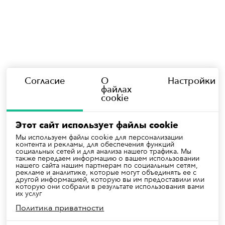
Согласие
О
Настройки
файлах
cookie
Этот сайт использует файлы cookie
Мы используем файлы cookie для персонализации
контента и рекламы, для обеспечения функций
социальных сетей и для анализа нашего трафика. Мы
также передаем информацию о вашем использовании
нашего сайта нашим партнерам по социальным сетям,
рекламе и аналитике, которые могут объединять ее с
другой информацией, которую вы им предоставили или
которую они собрали в результате использования вами
их услуг
Политика приватности