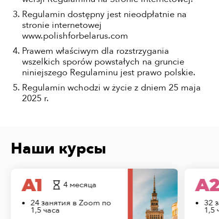
Regulamin dostępny jest nieodpłatnie na
stronie internetowej
www.polishforbelarus.com
Prawem właściwym dla rozstrzygania
wszelkich sporów powstałych na gruncie
niniejszego Regulaminu jest prawo polskie.
Regulamin wchodzi w życie z dniem 25 maja
2025 r.
Наши курсы
A1
A
4 месяца
24 занятия в Zoom по
32 
1,5 часа
1,5 