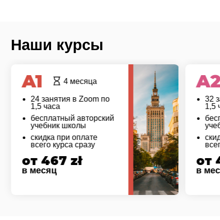
Наши курсы
A1
A
4 месяца
24 занятия в Zoom по
32 
1,5 часа
1,5 
бесплатный авторский
бес
учебник школы
уче
скидка при оплате
ски
всего курса сразу
все
от 467 zł
от 
в месяц
в ме