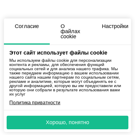
Согласие
О
Настройки
1 место среди
всех языковых
файлах
школ Польши
cookie
Этот сайт использует файлы cookie
Мы используем файлы cookie для персонализации
контента и рекламы, для обеспечения функций
Расскажем про наши новости, скидки и интересные вещи
социальных сетей и для анализа нашего трафика. Мы
также передаем информацию о вашем использовании
нашего сайта нашим партнерам по социальным сетям,
рекламе и аналитике, которые могут объединять ее с
другой информацией, которую вы им предоставили или
Ответим на все ваши вопросы
которую они собрали в результате использования вами
их услуг
kontakt@polishforbelarus.com
+48 573 568 339
Политика приватности
+48 799 066 447
Regulamin
Polityka prywatności
Polityka cookies
Хорошо, понятно