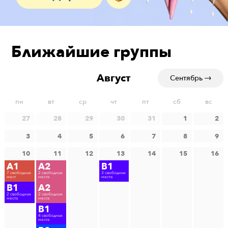
Ближайшие группы
Август
Сентябрь
пн
вт
ср
чт
пт
сб
вс
27
28
29
30
31
1
2
3
4
5
6
7
8
9
10
11
12
13
14
15
16
A1
A2
B1
7 свободных
2 свободных
3 свободных
мест
места
места
B1
A2
2 свободных
2 свободных
места
места
B1
4 свободных
места