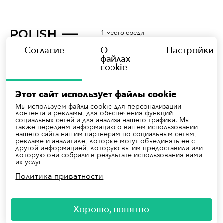
1 место среди
всех языковых
школ Польши
Согласие
О
Настройки
файлах
cookie
Этот сайт использует файлы cookie
Расскажем про наши новости, скидки и интересные вещи
Мы используем файлы cookie для персонализации
контента и рекламы, для обеспечения функций
социальных сетей и для анализа нашего трафика. Мы
также передаем информацию о вашем использовании
нашего сайта нашим партнерам по социальным сетям,
Ответим на все ваши вопросы
рекламе и аналитике, которые могут объединять ее с
kontakt@polishforbelarus.com
другой информацией, которую вы им предоставили или
которую они собрали в результате использования вами
+48 573 568 339
их услуг
+48 799 066 447
Политика приватности
Regulamin
Polityka prywatności
Polityka cookies
Хорошо, понятно
Administratorem danych osobowych jest Szkoła językowa PFB Alena Smaliak.