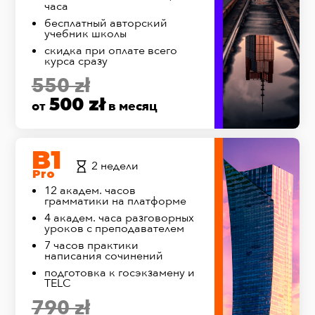
часа
бесплатный авторский
учебник школы
скидка при оплате всего
курса сразу
550 zł
500 zł
от
в месяц
B1
2 недели
Pro
12 академ. часов
грамматики на платформе
4 академ. часа разговорных
уроков с преподавателем
7 часов практики
написания сочинений
подготовка к госэкзамену и
TELC
790 zł