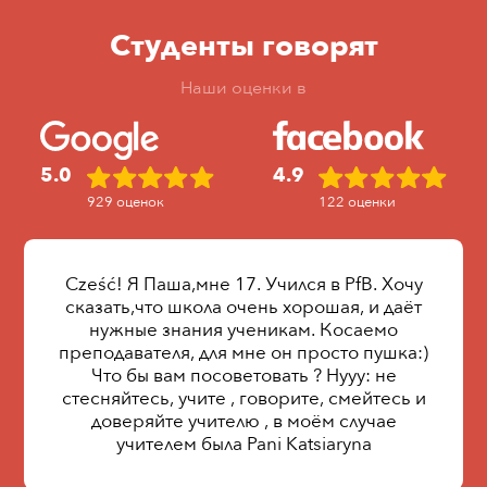
Студенты говорят
Наши оценки в
5.0
4.9
929 оценок
122 оценки
Cześć! Я Паша,мне 17. Учился в PfB. Хочу
сказать,что школа очень хорошая, и даёт
нужные знания ученикам. Косаемо
преподавателя, для мне он просто пушка:)
Что бы вам посоветовать ? Нууу: не
стесняйтесь, учите , говорите, смейтесь и
доверяйте учителю , в моём случае
учителем была Pani Katsiaryna